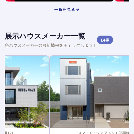
一覧を見る
展示ハウスメーカー一覧
14
棟
各ハウスメーカーの最新情報をチェックしよう！
新着記事
スマート・ワン アトリエ(区画4)