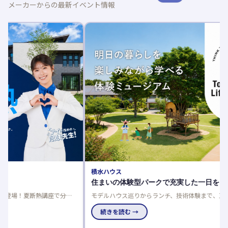
メーカーからの最新イベント情報
セキス
住まい
住まい
談でき
にもお
続き
積水ハウス
住まいの体験型パークで充実した一日を。
モデルハウス巡りからランチ、技術体験まで、五感で住まいを
体感できるテーマパークで、家族の理想の住まいを見つけませ
んか。
続きを読む →