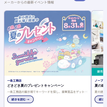
メーカーからの最新イベント情報
一条工務店
ノーブル
どきどき夏のプレゼントキャンペーン
夏の建
一条工務店の展示場でキーワードを探し、豪華賞品をゲットし
夏の建売
よう！応募は一人一回限り、当選発表は特設サイトと賞品お届
談でさら
けで。
続きを読む →
で、家電
続きを