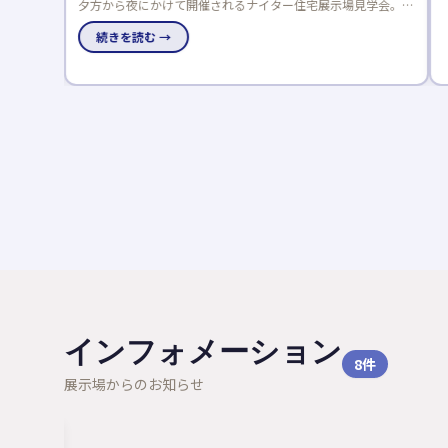
見学会。完
ます。共働
です。
インフォメーション
8
件
展示場からのお知らせ