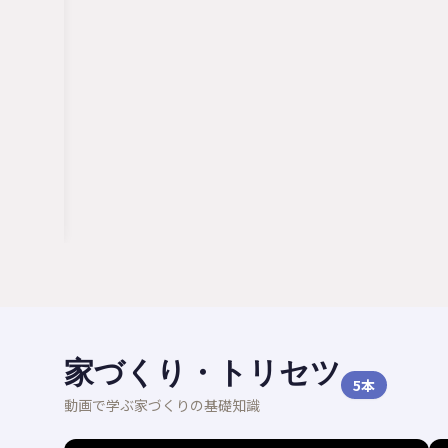
家づくり・トリセツ
5
本
動画で学ぶ家づくりの基礎知識