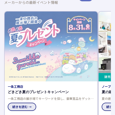
メーカーからの最新イベント情報
一条工務店
ノーブル
どきどき夏のプレゼントキャンペーン
夏の建
一条工務店の展示場でキーワードを探し、豪華賞品をゲットし
夏の建売
よう！応募は一人一回限り、当選発表は特設サイトと賞品お届
談でさら
けで。
続きを読む →
で、家電
続きを