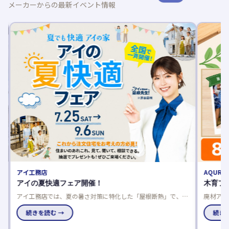
メーカーからの最新イベント情報
アイ工務店
AQURA
平
アイの夏快適フェア開催！
木育フ
アイ工務店では、夏の暑さ対策に特化した「屋根断熱」で、数
廃材アー
値だけでは分からない本当の涼しさをモデルハウスで体感でき
国のアキ
家
るフェアを開催中です。
続きを読む →
究にも最
続きを
チ