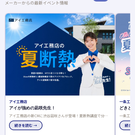
メーカーからの最新イベント情報
アイ工務店
一条工務店
アイが強めの凪咲先生！
どきどき夏
アイ工務店の新CMに渋谷凪咲さんが登場！夏断熱講座で分か
一条工務店の
りやすく解説。来場者には凪咲先生のうちわもプレゼント。
よう！応募は
続きを読む →
けで。
続きを読む