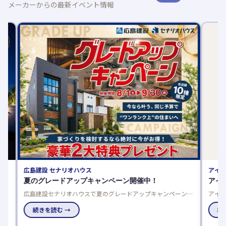
メーカーからの最新イベント情報
広島建設 セナリオハウス
アイ工務
夏のグレードアップキャンペーン開催中！
アイが
完
広島建設セナリオハウスで夏のグレードアップキャンペーン開
アイ工務
催中！来場者プレゼントや豪華仕様を選べるご成約特典でお得
りやすく
に理想の住まいを実現しませんか。
続きを読む →
続きを