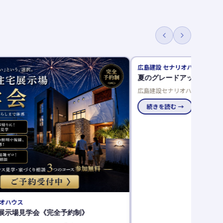
広島建設 セナリオハウス
アイ工務店
夏のグレードアップキャンペーン開催中！
アイが強め
広島建設セナリオハウスで夏のグレードアップキャンペーン開
アイ工務店の
催中！来場者プレゼントや豪華仕様を選べるご成約特典でお得
りやすく解説
に理想の住まいを実現しませんか。
続きを読む →
続きを読む