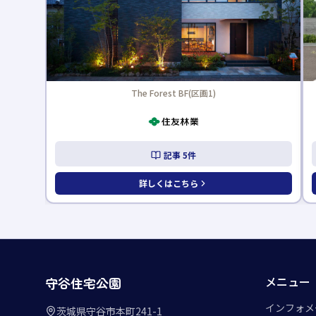
重量鉄骨FREX(区画12)
記事
1
件
詳しくはこちら
メニュー
守谷住宅公園
インフォメ
茨城県守谷市本町241-1