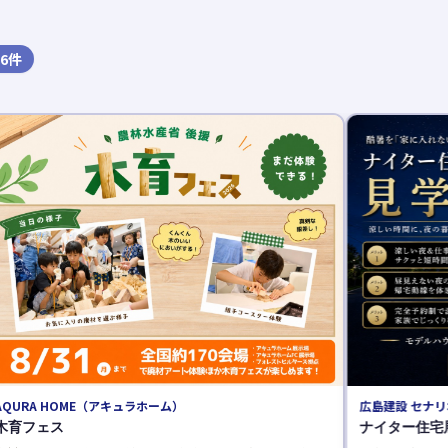
6
件
広島建設 セナリオハウス
ナイター住宅展示場見学会《完全予約制》