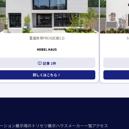
SKIP-VALLEY by Felidia(区画13)
記事
2
件
詳しくはこちら
ーション
展示場のトリセツ
展示ハウスメーカー一覧
アクセス