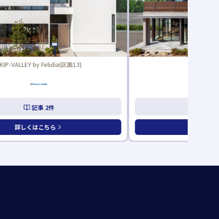
イズ(区画14)
住みごこちのいい
記事
6
件
記
詳しくはこちら
詳しくは