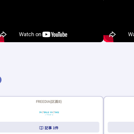
新着記事あり
新着記事あり
大安心の家(区画7)
記事
1
件