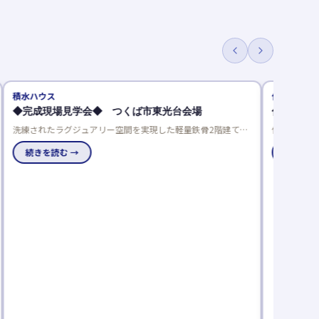
住友林業
学会◆ つくば市東光台会場
住友林業の「YouTube Live
ジュアリー空間を実現した軽量鉄骨2階建て。
住友林業の「YouTube Liv
もたらす上質なプライベート空間と、吹き抜け
に、社員宅の太陽光発電＋蓄電池シ
開放感が魅力です。家族が自然と寛げるピット
→
ンなどをご紹介。抽選で豪華プ
続きを読む →
心地よさと上質さを両立。約52.70坪のゆと
ぜひ現地でご体感ください。