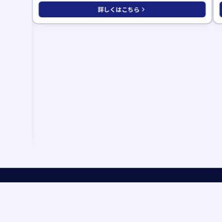
詳しくはこちら
メニュー
守谷住宅公園
インフォメ
茨城県守谷市本町241-1