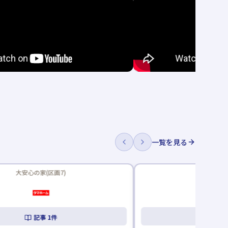
一覧を見る
新着記事あり
セナリオⅠ(区画11)
N-ees
記事
2
件
記