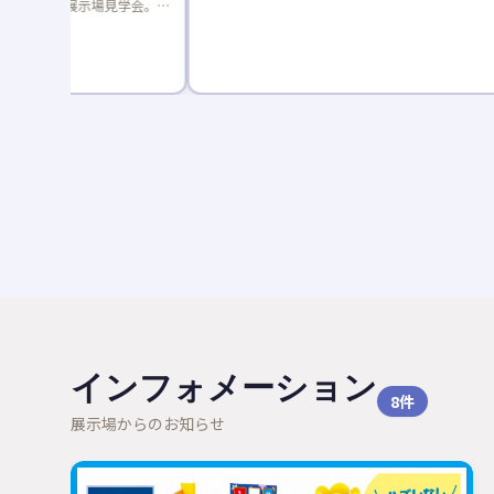
見学会。完
ます。共働
です。
インフォメーション
8
件
展示場からのお知らせ