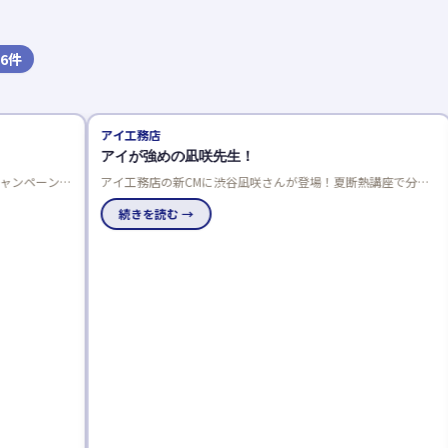
6
件
アイ工務店
積水ハウス
アイが強めの凪咲先生！
◆完成現場見
アイ工務店の新CMに渋谷凪咲さんが登場！夏断熱講座で分か
洗練されたラグ
りやすく解説。来場者には凪咲先生のうちわもプレゼント。
コートハウスが
続きを読む →
による圧倒的な
続きを読む 
リビングを備え、
りある住まいを