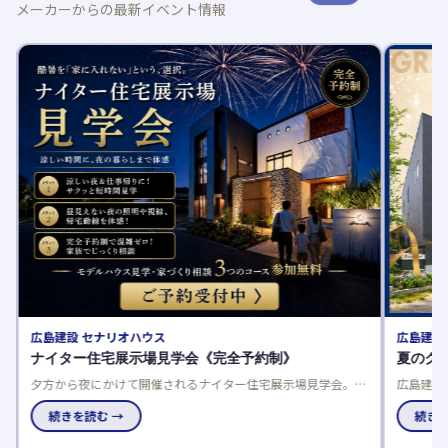
メーカーからの最新イベント情報
広島建設 セナリオハウス
広島建設
ナイター住宅展示場見学会《完全予約制》
夏のグ
夕方から夜にかけて開催されるナイター住宅展示場見学会。完
広島建設
研
全予約制なので、お子様連れでも安心して参加できます。共働
催中！来
きのご夫婦や日中暑くて外出できない方におすすめです。
続きを読む →
に理想の
続きを