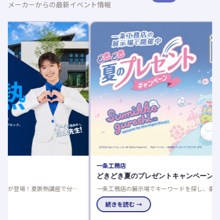
メーカーからの最新イベント情報
ノーブ
夏の建
夏の建
談でさら
で、家
続き
一条工務店
どきどき夏のプレゼントキャンペーン
一条工務店の展示場でキーワードを探し、豪華賞品をゲットし
よう！応募は一人一回限り、当選発表は特設サイトと賞品お届
けで。
続きを読む →