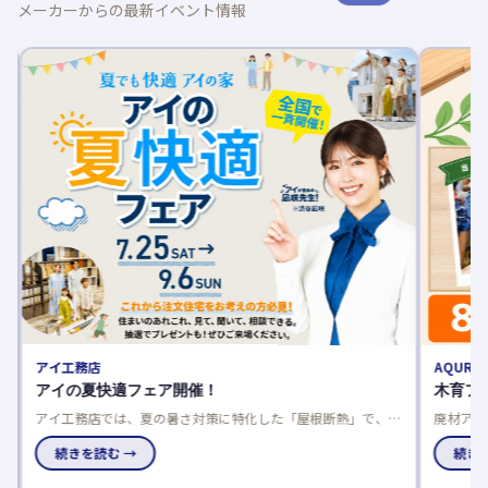
メーカーからの最新イベント情報
アイ工務店
AQURA
平
アイの夏快適フェア開催！
木育フ
アイ工務店では、夏の暑さ対策に特化した「屋根断熱」で、数
廃材アー
値だけでは分からない本当の涼しさをモデルハウスで体感でき
国のアキ
家
るフェアを開催中です。
続きを読む →
究にも最
続きを
チ