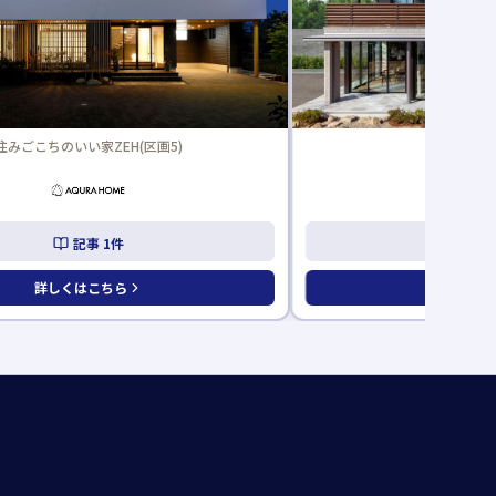
イズ(区画14)
The Fores
記事
5
件
記
詳しくはこちら
詳しくは