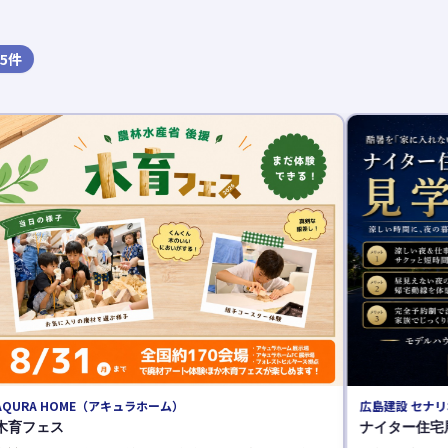
5
件
広島建設 セナ
夏のグレード
広島建設セナリ
催中！来場者プ
に理想の住まい
続きを読む 
広島建設 セナリオハウス
ナイター住宅展示場見学会《完全予約制》