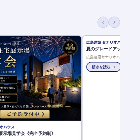
リオハウス
アイ工務店
アップキャンペーン開催中！
アイが強めの凪咲先生！
オハウスで夏のグレードアップキャンペーン開
アイ工務店の新CMに渋谷凪咲
レゼントや豪華仕様を選べるご成約特典でお得
りやすく解説。来場者には凪咲
を実現しませんか。
→
続きを読む →