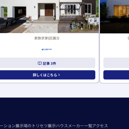
住みごこちのいい家ZEH(区画5)
記事
1
件
詳しくはこちら
ーション
展示場のトリセツ
展示ハウスメーカー一覧
アクセス