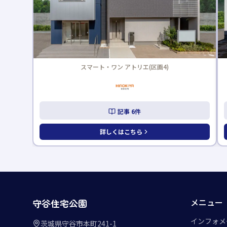
家族求家(区画3)
記事
3
件
詳しくはこちら
メニュー
守谷住宅公園
インフォメ
茨城県守谷市本町241-1