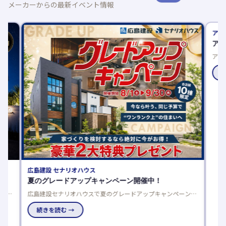
メーカーからの最新イベント情報
広島建設 セナリオハウス
アイ工務
夏のグレードアップキャンペーン開催中！
アイが
完
広島建設セナリオハウスで夏のグレードアップキャンペーン開
アイ工務
働
催中！来場者プレゼントや豪華仕様を選べるご成約特典でお得
りやすく
に理想の住まいを実現しませんか。
続きを読む →
続きを