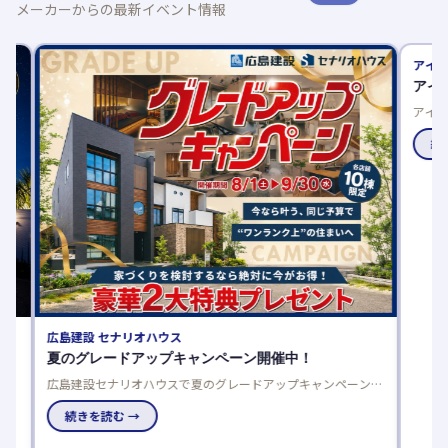
メーカーからの最新イベント情報
広島建設 セナリオハウス
アイ工務
夏のグレードアップキャンペーン開催中！
アイが
完
広島建設セナリオハウスで夏のグレードアップキャンペーン開
アイ工務
働
催中！来場者プレゼントや豪華仕様を選べるご成約特典でお得
りやすく
に理想の住まいを実現しませんか。
続きを読む →
続きを