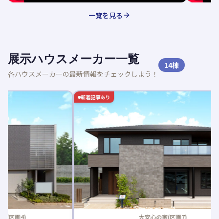
一覧を見る
展示ハウスメーカー一覧
14
棟
各ハウスメーカーの最新情報をチェックしよう！
新着記事あり
新着記事
大安心の家(区画7)