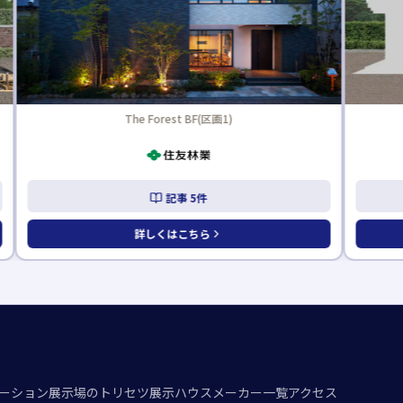
The Forest BF(区画1)
記事
5
件
詳しくはこちら
ーション
展示場のトリセツ
展示ハウスメーカー一覧
アクセス