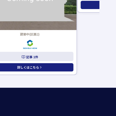
建築中(区画2)
FREEDI
記事
1
件
記
詳しくはこちら
詳しくは