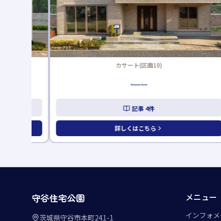
カサート(区画10)
記事
4
件
詳しくはこちら
メニュー
守谷住宅公園
インフォメ
茨城県守谷市本町241-1