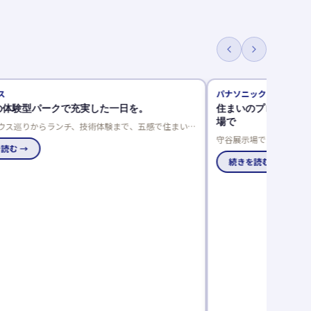
パナソニック ホームズ
型パークで充実した一日を。
住まいのプロに相談！リフ
場で
りからランチ、技術体験まで、五感で住まいを
マパークで、家族の理想の住まいを見つけませ
守谷展示場では、冬の寒さや夏
→
まいに関する様々なお悩みをリ
ニック ホームズをはじめ、木造
続きを読む →
のリフォーム相談会は事前予約