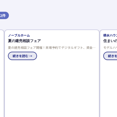
2
件
ノーブルホーム
積水ハウス
夏の建売相談フェア
住まいの体験
夏の建売相談フェア開催！来場予約でデジタルギフト、資金相
モデルハウス巡
談でさらにプレゼント。成約特典は最大50万円分の選べる商
体感できるテー
品で、家電や引越し費用、家具などがもらえます。
続きを読む →
んか。
続きを読む 