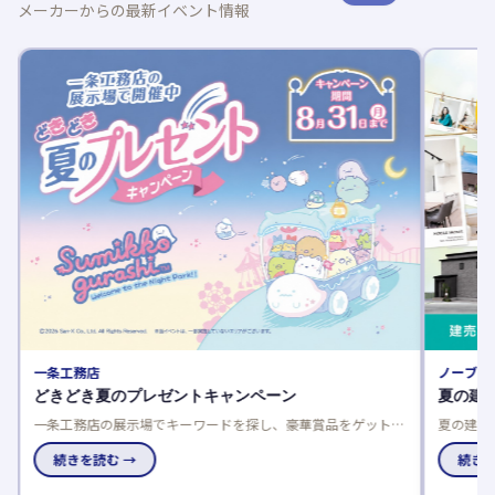
メーカーからの最新イベント情報
一条工務店
ノーブル
どきどき夏のプレゼントキャンペーン
夏の建
一条工務店の展示場でキーワードを探し、豪華賞品をゲットし
夏の建売
よう！応募は一人一回限り、当選発表は特設サイトと賞品お届
談でさら
けで。
続きを読む →
で、家電
続きを