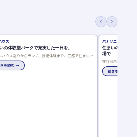
パナソニック ホームズ
型パークで充実した一日を。
住まいのプロに相談！リフ
場で
りからランチ、技術体験まで、五感で住まいを
マパークで、家族の理想の住まいを見つけませ
守谷展示場では、冬の寒さや夏
→
まいに関する様々なお悩みをリ
ニック ホームズをはじめ、木造
続きを読む →
のリフォーム相談会は事前予約