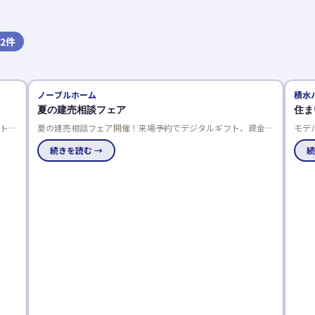
2
件
ノーブルホーム
積水ハウス
夏の建売相談フェア
住まいの体験
夏の建売相談フェア開催！来場予約でデジタルギフト、資金相
モデルハウス巡
談でさらにプレゼント。成約特典は最大50万円分の選べる商
体感できるテー
品で、家電や引越し費用、家具などがもらえます。
続きを読む →
んか。
続きを読む 