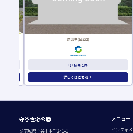
建築中(区画2)
記事
1
件
詳しくはこちら
メニュー
守谷住宅公園
インフォメ
茨城県守谷市本町241-1