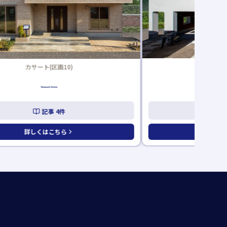
カサート(区画10)
家族求家
記事
4
件
記
詳しくはこちら
詳しくは