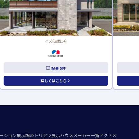
イズ(区画14)
記事
5
件
詳しくはこちら
ーション
展示場のトリセツ
展示ハウスメーカー一覧
アクセス