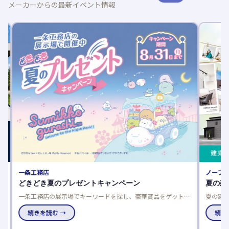
メーカーからの最新イベント情報
一条工務店
ノーブル
どきどき夏のプレゼントキャンペーン
夏の建
一条工務店の展示場でキーワードを探し、豪華賞品をゲットし
夏の建売
よう！応募は一人一回限り、当選発表は特設サイトと賞品お届
談でさら
けで。
続きを読む →
で、家電
続きを