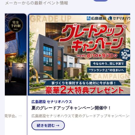
メーカーからの最新イベント情報
アイ工務
アイが
アイ工務
りやすく
続き
広島建設 セナリオハウス
夏のグレードアップキャンペーン開催中！
完
広島建設セナリオハウスで夏のグレードアップキャンペーン開
働
催中！来場者プレゼントや豪華仕様を選べるご成約特典でお得
に理想の住まいを実現しませんか。
続きを読む →