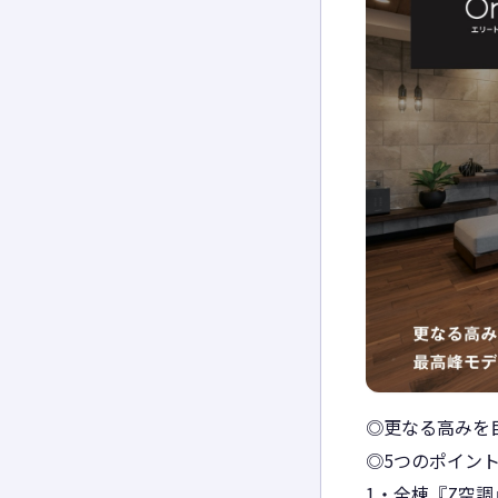
◎更なる高みを
◎5つのポイン
1・全棟『Z空