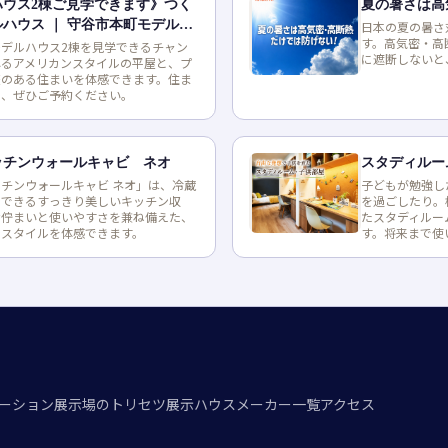
ハウス2棟ご見学できます》つく
夏の暑さは高
ハウス ｜ 守谷市本町モデルハ
日本の夏の暑さ
す。高気密・高
デルハウス2棟を見学できるチャン
に遮断しないと
れるアメリカンスタイルの平屋と、プ
庭のある住まいを体感できます。住ま
に、ぜひご予約ください。
ッチンウォールキャビ ネオ
スタディルー
チンウォールキャビ ネオ」は、冷蔵
子どもが勉強し
ンできるすっきり美しいキッチン収
を過ごしたり。
な佇まいと使いやすさを兼ね備えた、
たスタディルー
ンスタイルを体感できます。
す。将来まで使
ーション
展示場のトリセツ
展示ハウスメーカー一覧
アクセス