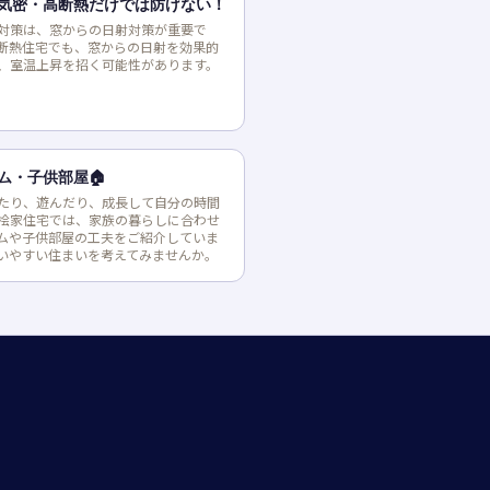
気密・高断熱だけでは防げない！
対策は、窓からの日射対策が重要で
断熱住宅でも、窓からの日射を効果的
、室温上昇を招く可能性があります。
ム・子供部屋🏠
たり、遊んだり、成長して自分の時間
桧家住宅では、家族の暮らしに合わせ
ムや子供部屋の工夫をご紹介していま
いやすい住まいを考えてみませんか。