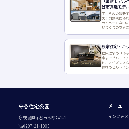
《最新モデル
ば市真瀬モデル
ウス
不二建設の最新モ
ス！開放感あふ
ライベートな中
いづくりの参考
桧家住宅・キ
桧家住宅の「キッ
庫までビルトイ
納。ノイズレス
憧れのビルトイ
メニュー
守谷住宅公園
インフォメ
茨城県守谷市本町241-1
0297-21-1005