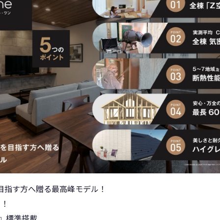
目指す方へ贈る最高峰モデル！
ト！
調』標準搭載