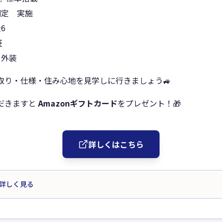
測定 実施
6
証
ド外装
取り・仕様・住み心地を見学しに行きましょう🚙
だきますと
Amazonギフトカード
をプレゼント！🎁
詳しくはこちら
詳しく見る