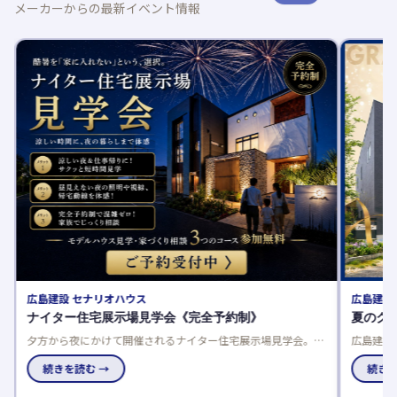
メーカーからの最新イベント情報
広島建設 セナリオハウス
広島建設
ナイター住宅展示場見学会《完全予約制》
夏のグ
夕方から夜にかけて開催されるナイター住宅展示場見学会。完
広島建設
研
全予約制なので、お子様連れでも安心して参加できます。共働
催中！来
きのご夫婦や日中暑くて外出できない方におすすめです。
続きを読む →
に理想の
続きを