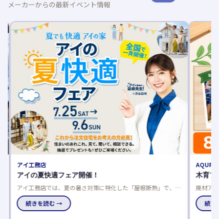
メーカーからの最新イベント情報
アイ工務店
AQURA
平
アイの夏快適フェア開催！
木育フ
アイ工務店では、夏の暑さ対策に特化した「屋根断熱」で、数
廃材アー
値だけでは分からない本当の涼しさをモデルハウスで体感でき
国のアキ
家
るフェアを開催中です。
続きを読む →
究にも最
続きを
チ