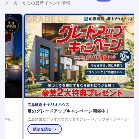
メーカーからの最新イベント情報
アイ工務
アイが
アイ工務
りやすく
続き
広島建設 セナリオハウス
夏のグレードアップキャンペーン開催中！
完
広島建設セナリオハウスで夏のグレードアップキャンペーン開
働
催中！来場者プレゼントや豪華仕様を選べるご成約特典でお得
に理想の住まいを実現しませんか。
続きを読む →