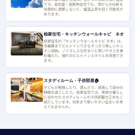
です。高気密・高断熱住宅でも、窓からの日射を
効果的に遮断しないと、室温上昇を招く可能性が
あります。
桧家住宅・キッチンウォールキャビ ネオ
桧家住宅の「キッチンウォールキャビ ネオ」は、
冷蔵庫までビルトインできるすっきり美しいキッ
チン収納。ノイズレスな佇まいと使いやすさを兼
ね備えた、憧れのビルトインスタイルを体感でき
ます。
スタディルーム・子供部屋🏠
子どもが勉強したり、遊んだり、成長して自分の
時間を過ごしたり。桧家住宅では、家族の暮らし
に合わせたスタディルームや子供部屋の工夫をご
紹介しています。将来まで使いやすい住まいを考
えてみませんか。