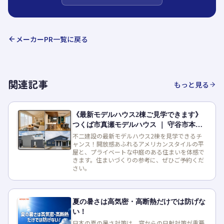
メーカーPR
一覧に戻る
関連記事
もっと見る
《最新モデルハウス2棟ご見学できます》
つくば市真瀬モデルハウス ｜ 守谷市本町
モデルハウス
不二建設の最新モデルハウス2棟を見学できるチ
ャンス！開放感あふれるアメリカンスタイルの平
屋と、プライベートな中庭のある住まいを体感で
きます。住まいづくりの参考に、ぜひご予約くだ
さい。
夏の暑さは高気密・高断熱だけでは防げな
い！
日本の夏の暑さ対策は、窓からの日射対策が重要