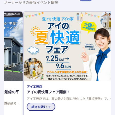
メーカーからの最新イベント情報
AQUR
木育フ
廃材アー
国のアキ
究にも最
続き
アイ工務店
平
アイの夏快適フェア開催！
アイ工務店では、夏の暑さ対策に特化した「屋根断熱」で、数
値だけでは分からない本当の涼しさをモデルハウスで体感でき
家
るフェアを開催中です。
続きを読む →
チ