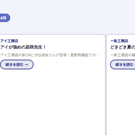
4
件
アイ工務店
一条工務店
アイが強めの凪咲先生！
どきどき夏の
アイ工務店の新CMに渋谷凪咲さんが登場！夏断熱講座で分か
一条工務店の展
りやすく解説。来場者には凪咲先生のうちわもプレゼント。
よう！応募は一
続きを読む →
けで。
続きを読む 