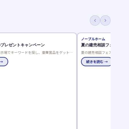
ノーブルホーム
プレゼントキャンペーン
夏の建売相談フェア
示場でキーワードを探し、豪華賞品をゲットし
夏の建売相談フェア開催！来場
人一回限り、当選発表は特設サイトと賞品お届
談でさらにプレゼント。成約特
→
品で、家電や引越し費用、家具
続きを読む →