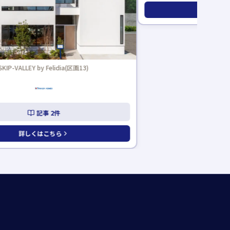
KIP-VALLEY by Felidia(区画13)
スマート・ワン 
記事
2
件
記
詳しくはこちら
詳しくは