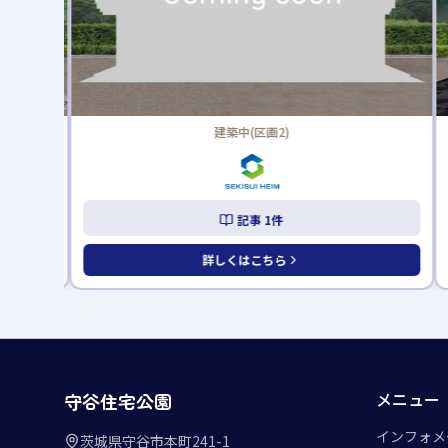
建築中(区画2)
記事
1
件
詳しくはこちら
メニュー
守谷住宅公園
インフォメ
茨城県守谷市本町241-1