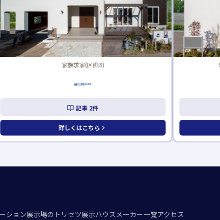
家族求家(区画3)
S
記事
2
件
詳しくはこちら
ーション
展示場のトリセツ
展示ハウスメーカー一覧
アクセス