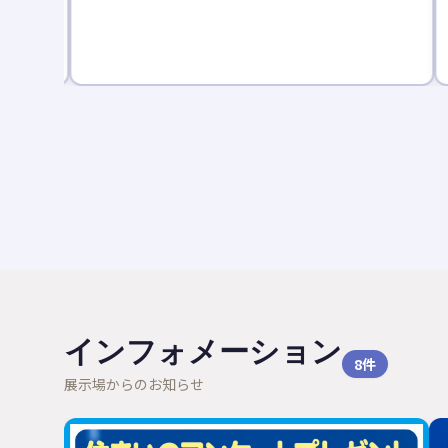
見学会。完
ます。共働
です。
インフォメーション
8
件
展示場からのお知らせ