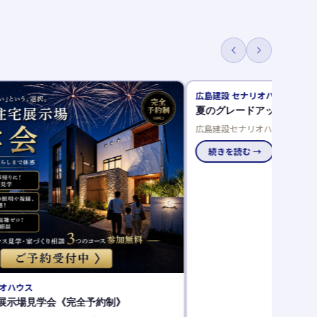
リオハウス
アイ工務店
アップキャンペーン開催中！
アイが強めの凪咲先生！
オハウスで夏のグレードアップキャンペーン開
アイ工務店の新CMに渋谷凪咲
レゼントや豪華仕様を選べるご成約特典でお得
りやすく解説。来場者には凪咲
を実現しませんか。
→
続きを読む →