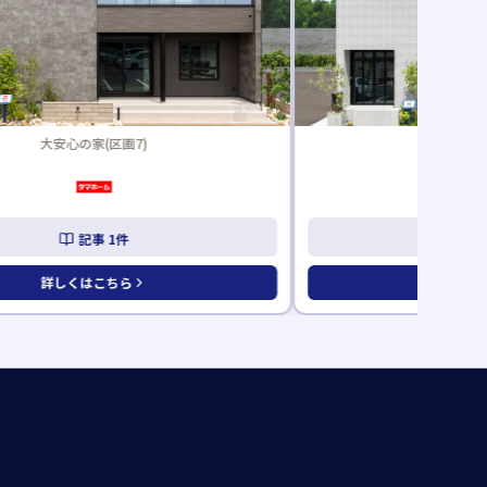
大安心の家(区画7)
重量鉄骨FRE
記事
1
件
記
詳しくはこちら
詳しくは