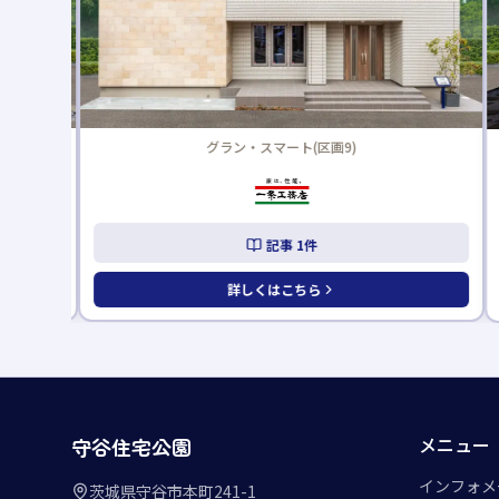
グラン・スマート(区画9)
記事
1
件
詳しくはこちら
メニュー
守谷住宅公園
インフォメ
茨城県守谷市本町241-1