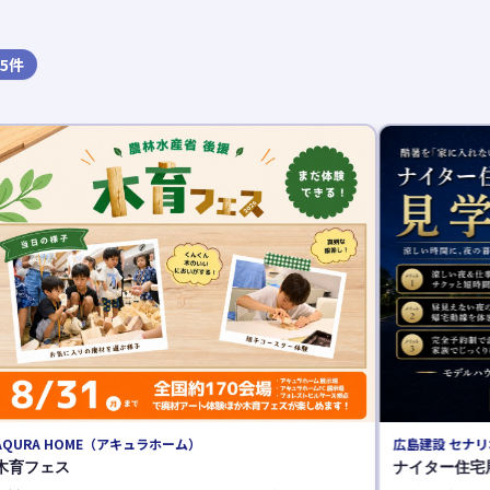
5
件
広島建設 セナ
夏のグレード
広島建設セナリ
催中！来場者プ
に理想の住まい
続きを読む 
広島建設 セナリオハウス
ナイター住宅展示場見学会《完全予約制》