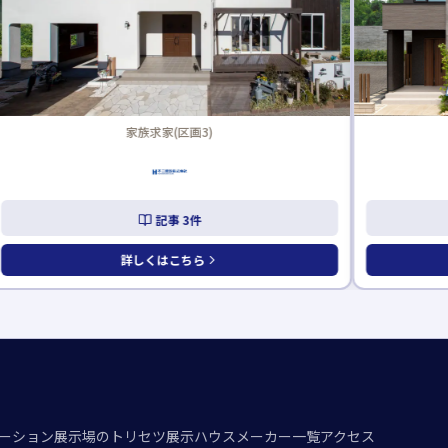
家族求家(区画3)
記事
3
件
詳しくはこちら
ーション
展示場のトリセツ
展示ハウスメーカー一覧
アクセス