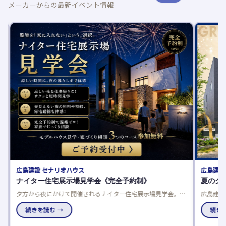
メーカーからの最新イベント情報
広島建設 セナリオハウス
広島建設
ナイター住宅展示場見学会《完全予約制》
夏のグ
夕方から夜にかけて開催されるナイター住宅展示場見学会。完
広島建設
研
全予約制なので、お子様連れでも安心して参加できます。共働
催中！来
きのご夫婦や日中暑くて外出できない方におすすめです。
続きを読む →
に理想の
続きを