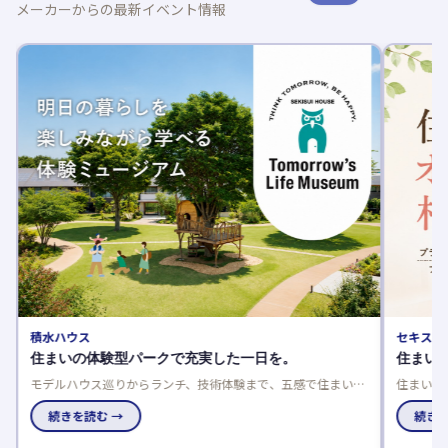
メーカーからの最新イベント情報
積水ハウス
セキスイ
住まいの体験型パークで充実した一日を。
住まい
モデルハウス巡りからランチ、技術体験まで、五感で住まいを
住まいづ
体感できるテーマパークで、家族の理想の住まいを見つけませ
談できる
んか。
続きを読む →
にもおす
続きを