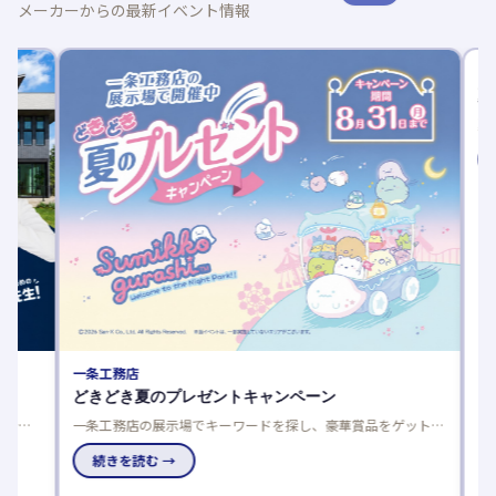
メーカーからの最新イベント情報
一条工務店
ノーブル
どきどき夏のプレゼントキャンペーン
夏の建
一条工務店の展示場でキーワードを探し、豪華賞品をゲットし
夏の建売
よう！応募は一人一回限り、当選発表は特設サイトと賞品お届
談でさら
けで。
続きを読む →
で、家電
続き