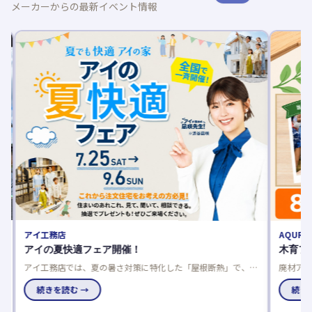
メーカーからの最新イベント情報
アイ工務店
AQURA
平
アイの夏快適フェア開催！
木育フ
アイ工務店では、夏の暑さ対策に特化した「屋根断熱」で、数
廃材アー
値だけでは分からない本当の涼しさをモデルハウスで体感でき
国のアキ
家
るフェアを開催中です。
続きを読む →
究にも最
続きを
チ