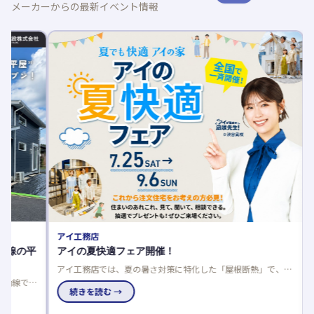
メーカーからの最新イベント情報
アイ工務店
AQUR
平
アイの夏快適フェア開催！
木育フ
アイ工務店では、夏の暑さ対策に特化した「屋根断熱」で、数
廃材アー
値だけでは分からない本当の涼しさをモデルハウスで体感でき
国のアキ
家
るフェアを開催中です。
続きを読む →
究にも最
続き
チ