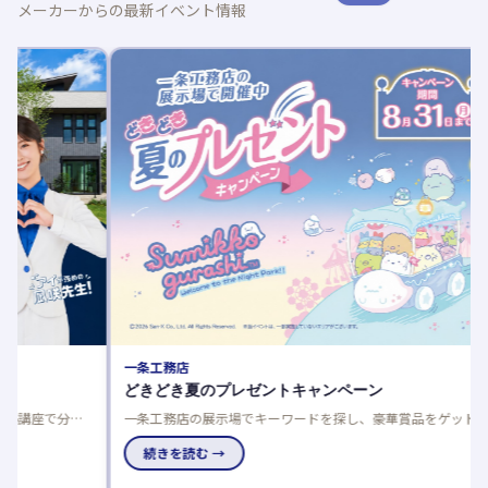
メーカーからの最新イベント情報
ノーブ
夏の建
夏の建
談でさら
で、家
続き
一条工務店
どきどき夏のプレゼントキャンペーン
一条工務店の展示場でキーワードを探し、豪華賞品をゲットし
よう！応募は一人一回限り、当選発表は特設サイトと賞品お届
けで。
続きを読む →