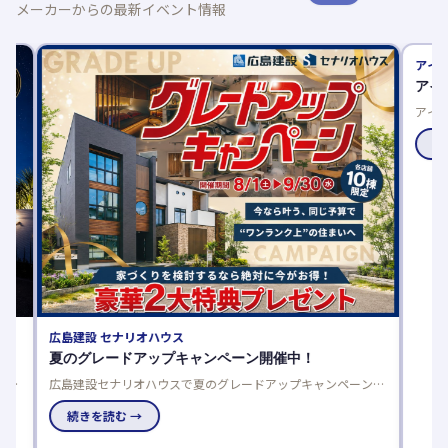
メーカーからの最新イベント情報
広島建設 セナリオハウス
アイ工務
夏のグレードアップキャンペーン開催中！
アイが
完
広島建設セナリオハウスで夏のグレードアップキャンペーン開
アイ工務
働
催中！来場者プレゼントや豪華仕様を選べるご成約特典でお得
りやすく
に理想の住まいを実現しませんか。
続きを読む →
続きを