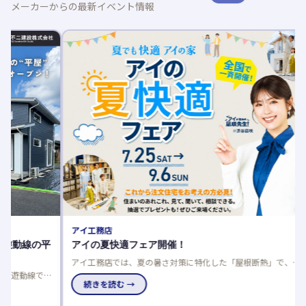
メーカーからの最新イベント情報
AQUR
木育フ
廃材アー
国のアキ
究にも最
続き
アイ工務店
平
アイの夏快適フェア開催！
アイ工務店では、夏の暑さ対策に特化した「屋根断熱」で、数
値だけでは分からない本当の涼しさをモデルハウスで体感でき
家
るフェアを開催中です。
続きを読む →
チ