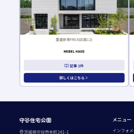
重量鉄骨FREX(区画12)
記事
1
件
詳しくはこちら
メニュー
守谷住宅公園
インフォメ
茨城県守谷市本町241-1