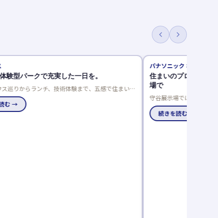
パナソニック ホームズ
型パークで充実した一日を。
住まいのプロに相談！リフ
場で
りからランチ、技術体験まで、五感で住まいを
マパークで、家族の理想の住まいを見つけませ
守谷展示場では、冬の寒さや夏
→
まいに関する様々なお悩みをリ
ニック ホームズをはじめ、木造
続きを読む →
のリフォーム相談会は事前予約