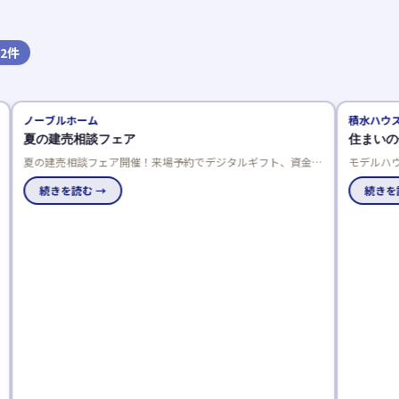
2
件
ノーブルホーム
積水ハウス
夏の建売相談フェア
住まいの体験
夏の建売相談フェア開催！来場予約でデジタルギフト、資金相
モデルハウス巡
談でさらにプレゼント。成約特典は最大50万円分の選べる商
体感できるテー
品で、家電や引越し費用、家具などがもらえます。
続きを読む →
んか。
続きを読む 