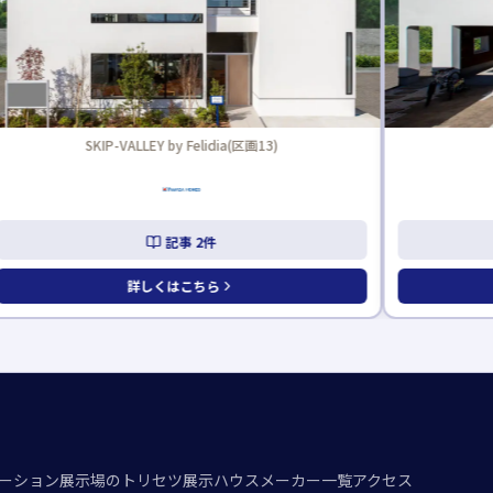
SKIP-VALLEY by Felidia(区画13)
記事
2
件
詳しくはこちら
ーション
展示場のトリセツ
展示ハウスメーカー一覧
アクセス