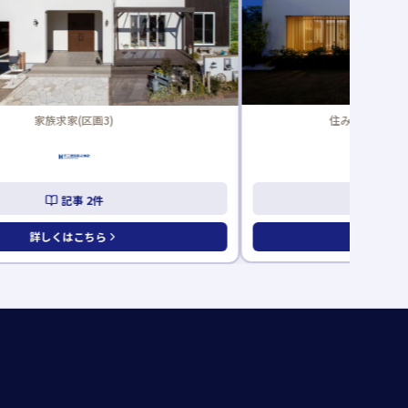
家族求家(区画3)
住みごこちのいい
記事
2
件
記
詳しくはこちら
詳しくは