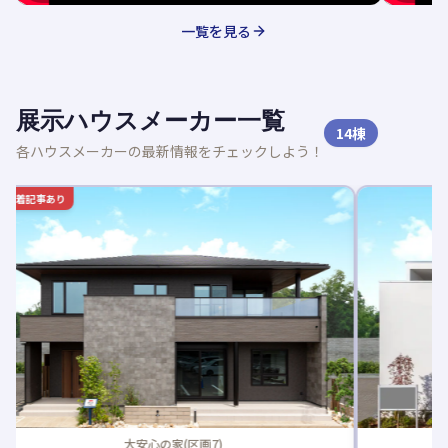
一覧を見る
展示ハウスメーカー一覧
14
棟
各ハウスメーカーの最新情報をチェックしよう！
新着
SKIP-VALLEY by Felidia(区画13)