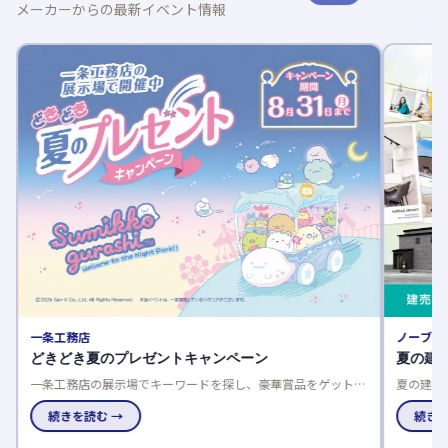
メーカーからの最新イベント情報
一条工務店
ノーブル
どきどき夏のプレゼントキャンペーン
夏の建
一条工務店の展示場でキーワードを探し、豪華賞品をゲットし
夏の建売
よう！応募は一人一回限り、当選発表は特設サイトと賞品お届
談でさら
けで。
続きを読む →
で、家電
続きを