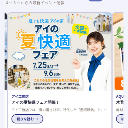
メーカーからの最新イベント情報
アイ工務店
AQURA
平
アイの夏快適フェア開催！
木育フ
アイ工務店では、夏の暑さ対策に特化した「屋根断熱」で、数
廃材アー
値だけでは分からない本当の涼しさをモデルハウスで体感でき
国のアキ
家
るフェアを開催中です。
続きを読む →
究にも最
続きを
チ