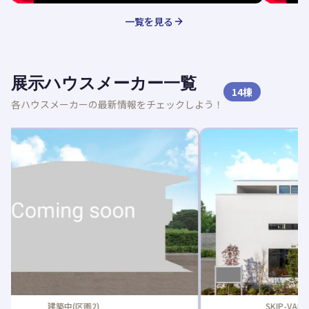
一覧を見る
展示ハウスメーカー一覧
14
棟
各ハウスメーカーの最新情報をチェックしよう！
新着
SKIP-VALLEY by Felidia(区画13)