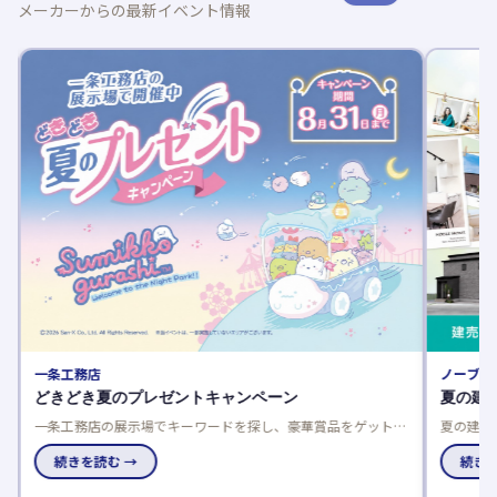
メーカーからの最新イベント情報
一条工務店
ノーブル
どきどき夏のプレゼントキャンペーン
夏の建
一条工務店の展示場でキーワードを探し、豪華賞品をゲットし
夏の建売
よう！応募は一人一回限り、当選発表は特設サイトと賞品お届
談でさら
けで。
続きを読む →
で、家電
続きを