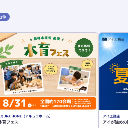
2
件
一条工務店
どきどき夏の
一条工務店の展
よう！応募は一
けで。
続きを読む 
アイ工務店
アイが強めの凪咲先生！