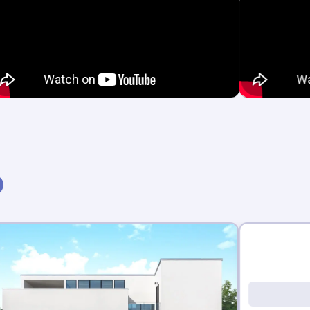
新着記事あり
グラン・スマート(区画9)
記事
1
件