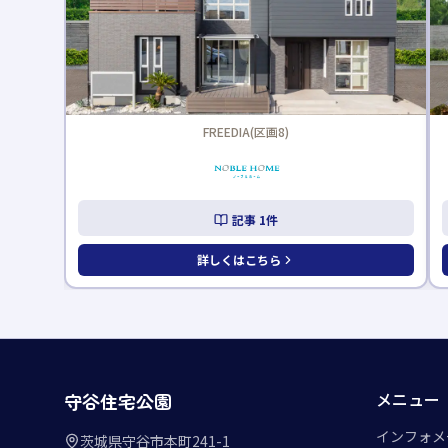
SKIP-VALLEY by Felidia(区画13)
記事
2
件
詳しくはこちら
メニュー
守谷住宅公園
インフォメ
茨城県守谷市本町241-1