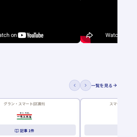
一覧を見る
新着記事あり
スマート・ワン アトリエ(区画4)
大安心の家
記事
6
件
記