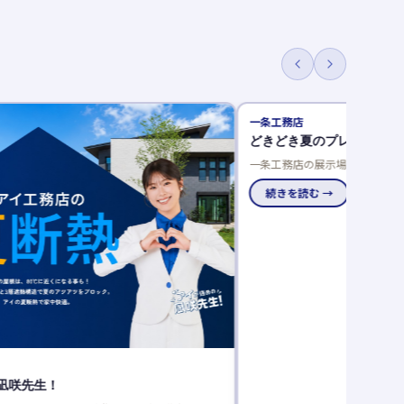
ノーブルホーム
プレゼントキャンペーン
夏の建売相談フェア
示場でキーワードを探し、豪華賞品をゲットし
夏の建売相談フェア開催！来場
人一回限り、当選発表は特設サイトと賞品お届
談でさらにプレゼント。成約特
→
品で、家電や引越し費用、家具
続きを読む →