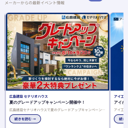
メーカーからの最新イベント情報
広島建設 セナリオハウス
アイ工務
夏のグレードアップキャンペーン開催中！
アイが
完
広島建設セナリオハウスで夏のグレードアップキャンペーン開
アイ工務
催中！来場者プレゼントや豪華仕様を選べるご成約特典でお得
りやすく
に理想の住まいを実現しませんか。
続きを読む →
続きを