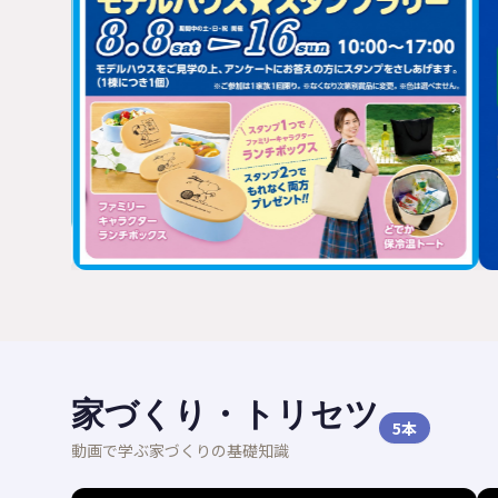
家づくり・トリセツ
5
本
動画で学ぶ家づくりの基礎知識