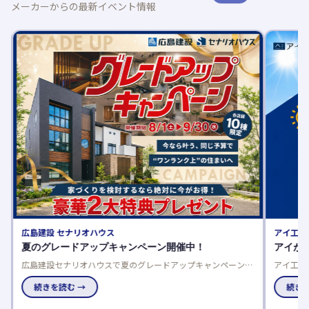
メーカーからの最新イベント情報
広島建設 セナリオハウス
アイ工務
夏のグレードアップキャンペーン開催中！
アイが
完
広島建設セナリオハウスで夏のグレードアップキャンペーン開
アイ工務
催中！来場者プレゼントや豪華仕様を選べるご成約特典でお得
りやすく
に理想の住まいを実現しませんか。
続きを読む →
続きを