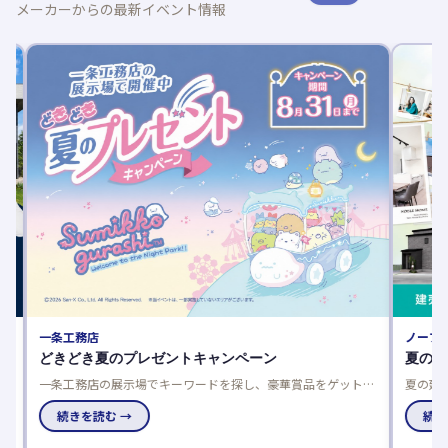
メーカーからの最新イベント情報
一条工務店
ノーブル
どきどき夏のプレゼントキャンペーン
夏の建
一条工務店の展示場でキーワードを探し、豪華賞品をゲットし
夏の建売
よう！応募は一人一回限り、当選発表は特設サイトと賞品お届
談でさら
けで。
続きを読む →
で、家電
続きを