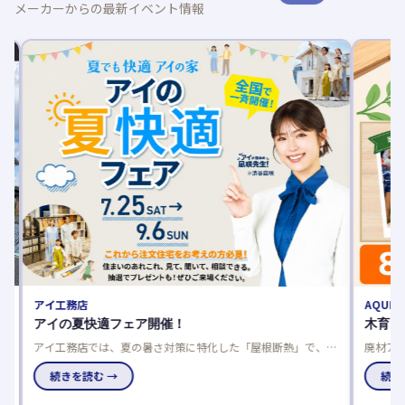
メーカーからの最新イベント情報
アイ工務店
AQURA
平
アイの夏快適フェア開催！
木育フ
アイ工務店では、夏の暑さ対策に特化した「屋根断熱」で、数
廃材アー
値だけでは分からない本当の涼しさをモデルハウスで体感でき
国のアキ
家
るフェアを開催中です。
続きを読む →
究にも最
続きを
チ