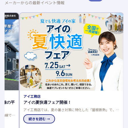
メーカーからの最新イベント情報
AQURA
木育フ
廃材アー
国のアキ
究にも最
続き
アイ工務店
平
アイの夏快適フェア開催！
アイ工務店では、夏の暑さ対策に特化した「屋根断熱」で、数
値だけでは分からない本当の涼しさをモデルハウスで体感でき
家
るフェアを開催中です。
続きを読む →
チ