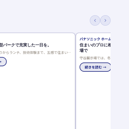
パナソニック ホームズ
型パークで充実した一日を。
住まいのプロに相談！リフ
場で
りからランチ、技術体験まで、五感で住まいを
マパークで、家族の理想の住まいを見つけませ
守谷展示場では、冬の寒さや夏
→
まいに関する様々なお悩みをリ
ニック ホームズをはじめ、木造
続きを読む →
のリフォーム相談会は事前予約