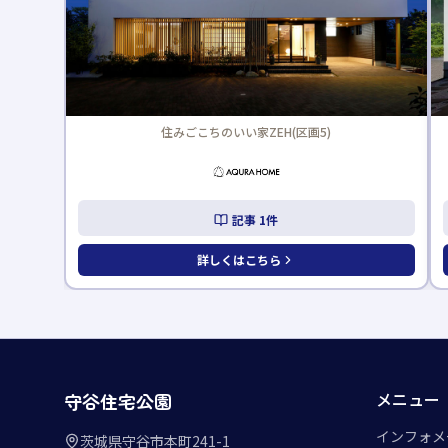
住みごこちのいい家ZEH(区画5)
記事
1
件
詳しくはこちら
メニュー
守谷住宅公園
インフォメ
茨城県守谷市本町241-1