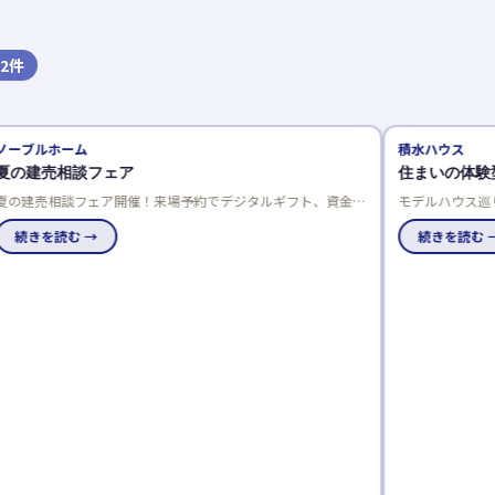
2
件
ノーブルホーム
積水ハウス
夏の建売相談フェア
住まいの体験
夏の建売相談フェア開催！来場予約でデジタルギフト、資金相
モデルハウス巡
談でさらにプレゼント。成約特典は最大50万円分の選べる商
体感できるテー
品で、家電や引越し費用、家具などがもらえます。
続きを読む →
んか。
続きを読む 