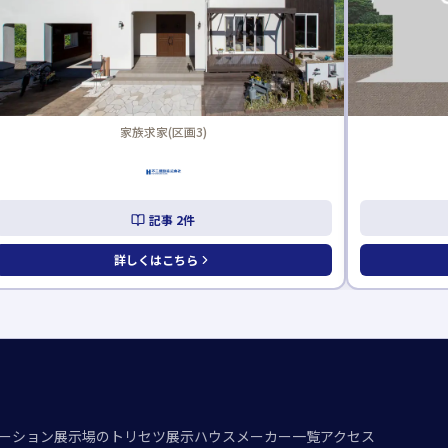
家族求家(区画3)
記事
2
件
詳しくはこちら
詳
ーション
展示場のトリセツ
展示ハウスメーカー一覧
アクセス