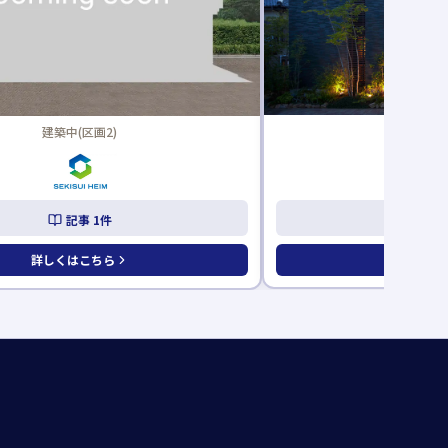
建築中(区画2)
The Forest BF(区画
記事
1
件
記事
5
件
しくはこちら
詳しくはこちら