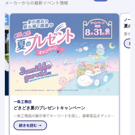
メーカーからの最新イベント情報
一条工務店
ノーブル
どきどき夏のプレゼントキャンペーン
夏の建
一条工務店の展示場でキーワードを探し、豪華賞品をゲットし
夏の建売
よう！応募は一人一回限り、当選発表は特設サイトと賞品お届
談でさら
けで。
続きを読む →
で、家電
続きを