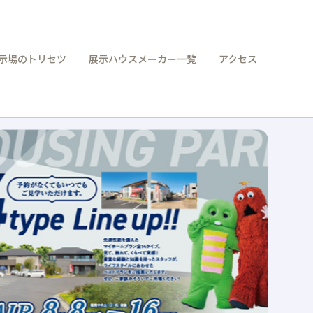
示場のトリセツ
展示ハウスメーカー一覧
アクセス