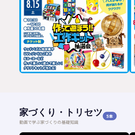
家づくり・トリセツ
5
本
動画で学ぶ家づくりの基礎知識