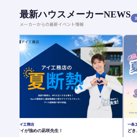
最新ハウスメーカーNEWS
3
メーカーからの最新イベント情報
一条工務店
どきどき夏のプレゼントキャンペーン